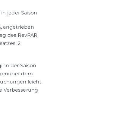
in jeder Saison.
, angetrieben
tieg des RevPAR
atzes, 2
ginn der Saison
egenüber dem
buchungen leicht
te Verbesserung