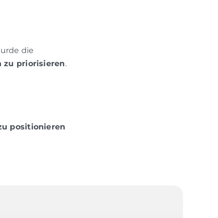
urde die
zu priorisieren
.
u positionieren