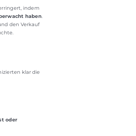
erringert, indem
überwacht haben
.
und den Verkauf
uchte.
ierten klar die
st oder