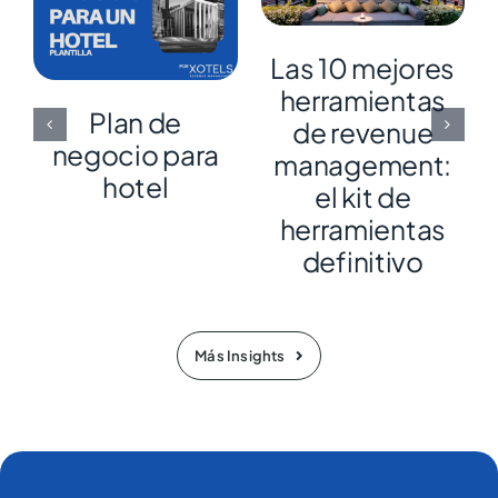
Las 10 mejores
herramientas
Plan de
de revenue
negocio para
management:
hotel
el kit de
herramientas
definitivo
Más Insights