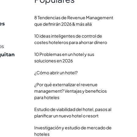
8 Tendencias de Revenue Management
es
que definirán 2026 & más allá
10 ideas inteligentes de control de
costes hoteleros para ahorrar dinero
os
10 Problemas en un hotel y sus
quitan
soluciones en 2026
¿Cómo abrir un hotel?
¿Por qué externalizar el revenue
management? Ventajas y beneficios
para hoteles
Estudio de viabilidad del hotel, pasos al
planificar un nuevo hotel o resort
Investigación y estudio de mercado de
hoteles