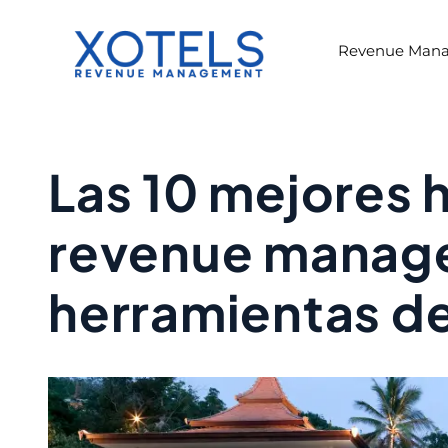
Skip
to
Revenue Man
content
Las 10 mejores 
revenue manage
herramientas de