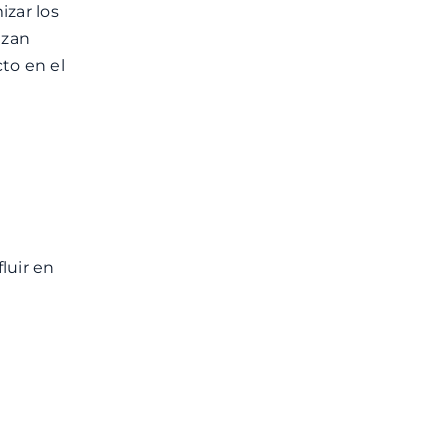
zar los
izan
to en el
luir en