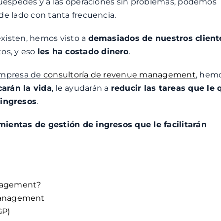
 huéspedes y a las operaciones sin problemas, podemos
de lado con tanta frecuencia.
xisten, hemos visto a
demasiados de nuestros client
tos, y eso
les ha costado dinero
.
mpresa de
consultoría de revenue management
, hem
carán la vida
, le ayudarán a
reducir las tareas que le 
 ingresos
.
mientas de gestión de ingresos que le facilitarán
anagement?
management
GP)