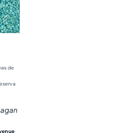
rvas de
reserva
hagan
evenue