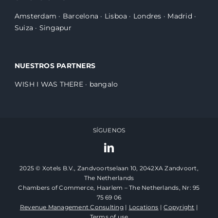
Amsterdam
·
Barcelona
·
Lisboa
·
Londres
·
Madrid
·
Suiza
·
Singapur
NUESTROS PARTNERS
WISH I WAS THERE
·
bangalo
SÍGUENOS
2025 © Xotels B.V., Zandvoortselaan 10, 2042XA Zandvoort,
The Netherlands
Chambers of Commerce, Haarlem – The Netherlands, Nr: 95
75 69 06
Revenue Management Consulting
|
Locations
|
Copyright
|
Terms of use