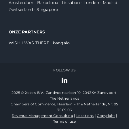
Amsterdam
·
Barcelona
·
Lissabon
·
Londen
·
Madrid
·
Zwitserland
·
Singapore
ONZE PARTNERS
WISH I WAS THERE
·
bangalo
FOLLOW US
2025 © Xotels B.V., Zandvoortselaan 10, 2042XA Zandvoort,
The Netherlands
Chambers of Commerce, Haarlem – The Netherlands, Nr: 95
75 69 06
Revenue Management Consulting
|
Locations
|
Copyright
|
Terms of use