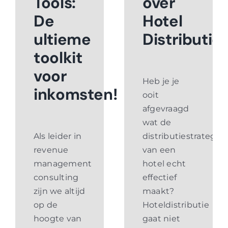
Tools:
over
De
Hotel
ultieme
Distributie
toolkit
voor
Heb je je
inkomsten!
ooit
afgevraagd
wat de
Als leider in
distributiestrategie
revenue
van een
management
hotel echt
consulting
effectief
zijn we altijd
maakt?
op de
Hoteldistributie
hoogte van
gaat niet