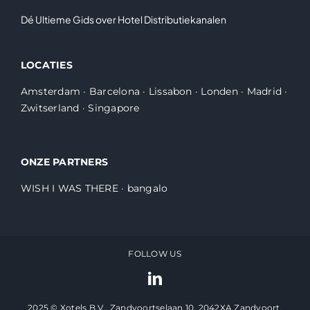
Dé Ultieme Gids over Hotel Distributiekanalen
LOCATIES
Amsterdam
·
Barcelona
·
Lissabon
·
Londen
·
Madrid
·
Zwitserland
·
Singapore
ONZE PARTNERS
WISH I WAS THERE
·
bangalo
FOLLOW US
2025 © Xotels B.V., Zandvoortselaan 10, 2042XA Zandvoort,