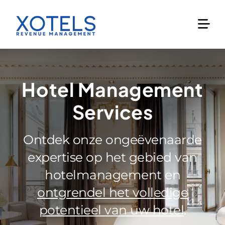
Skip
to
content
Hotel Management
Services
Ontdek onze ongeëvenaarde
expertise op het gebied van
hotelmanagement en
ontgrendel het volledige
potentieel van uw hotel
.