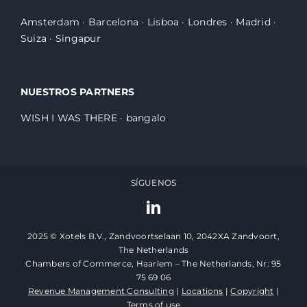
Amsterdam
·
Barcelona
·
Lisboa
·
Londres
·
Madrid
·
Suiza
·
Singapur
NUESTROS PARTNERS
WISH I WAS THERE
·
bangalo
SÍGUENOS
2025 © Xotels B.V., Zandvoortselaan 10, 2042XA Zandvoort,
The Netherlands
Chambers of Commerce, Haarlem – The Netherlands, Nr: 95
75 69 06
Revenue Management Consulting
|
Locations
|
Copyright
|
Terms of use