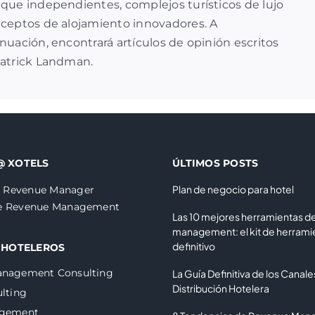
que independientes, complejos turísticos de lujo
ceptos de alojamiento innovadores. A
nuación, encontrará artículos de opinión escritos
Patrick Landman.
@ XOTELS
ÚLTIMOS POSTS
Plan de negocio para hotel
 Revenue Manager
de Revenue Management
Las 10 mejores herramientas d
management: el kit de herrami
definitivo
 HOTELEROS
anagement Consulting
La Guía Definitiva de los Canale
Distribución Hotelera
lting
agement