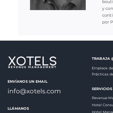
bouti
y con
conti
por 
TRABAJA 
Empleos de
Prácticas 
ENVÍANOS UN EMAIL
SERVICIOS
info@xotels.com
Revenue M
Hotel Consu
LLÁMANOS
Hotel Man