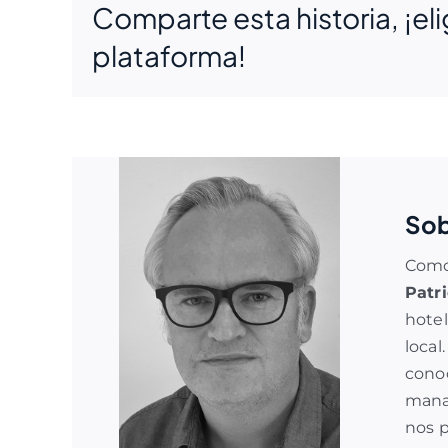
Comparte esta historia, ¡eli
plataforma!
Sob
Como 
Patr
hotel
local
cono
man
nos p