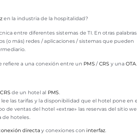
az
en la industria de la hospitalidad?
nica entre diferentes sistemas de TI. En otras palabras
os (o más) redes / aplicaciones / sistemas que pueden
ermediario.
se refiere a una conexión entre un
PMS
/
CRS
y una
OTA
e
CRS
de un hotel al
PMS
.
 y lee las tarifas y la disponibilidad que el hotel pone en e
ipo de ventas del hotel «extrae» las reservas del sitio w
 de hoteles.
conexión directa
y conexiones con
interfaz
.