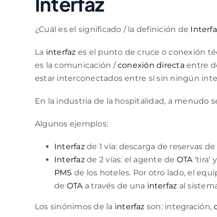
Interfaz
¿Cuál es el significado / la definición de
Interf
La
interfaz
es el punto de cruce o conexión téc
es la comunicación /
conexión directa
entre d
estar interconectados entre sí sin ningún int
En la industria de la hospitalidad, a menudo 
Algunos ejemplos:
Interfaz
de 1 vía: descarga de reservas d
Interfaz
de 2 vías: el agente de
OTA
‘tira’
PMS
de los hoteles. Por otro lado, el equ
de
OTA
a través de una
interfaz
al sistema
Los sinónimos de la
interfaz
son: integración,