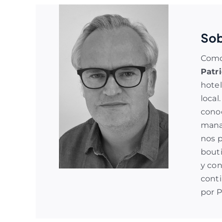
Sob
Como 
Patr
hotel
local
cono
man
nos p
bouti
y con
conti
por 