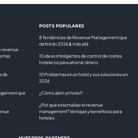
POSTS POPULARES
8 Tendencias de Revenue Management que
definirán 2026 & más allá
e revenue
entas
10 ideas inteligentes de control de costes
hoteleros para ahorrar dinero
s de
10 Problemas en un hotel y sus soluciones en
2026
nagement que
¿Cómo abrir un hotel?
¿Por qué externalizar el revenue
venue
management? Ventajas y beneficios para
hoteles
NUESTROS PARTNERS