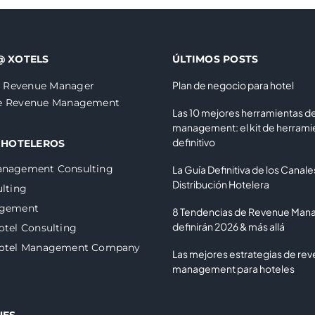
@ XOTELS
ÚLTIMOS POSTS
Plan de negocio para hotel
 Revenue Manager
de Revenue Management
Las 10 mejores herramientas d
management: el kit de herrami
definitivo
 HOTELEROS
anagement Consulting
La Guía Definitiva de los Canale
Distribución Hotelera
lting
agement
8 Tendencias de Revenue Ma
definirán 2026 & más allá
otel Consulting
Hotel Management Company
Las mejores estrategias de re
management para hoteles
NES