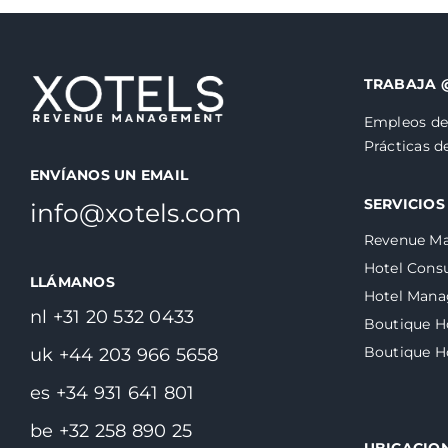
TRABAJA 
Empleos de
Prácticas 
ENVÍANOS UN EMAIL
SERVICIOS
info@xotels.com
Revenue M
Hotel Consu
LLÁMANOS
Hotel Man
nl +31 20 532 0433
Boutique H
Boutique 
uk +44 203 966 5658
es +34 931 641 801
be +32 258 890 25
UBICACIO