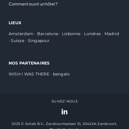
Comment ouvrir un hôtel ?
LIEUX
Amsterdam
·
Barcelone
·
Lisbonne
·
Londres
·
Madrid
·
Suisse
·
Singapour
NOS PARTENAIRES
WISH I WAS THERE
·
bangalo
SUIVEZ-NOUS
2025 © Xotels B.V., Zandvoortselaan 10, 2042XA Zandvoort,