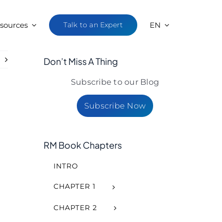
sources
Talk to an Expert
EN
t
Don’t Miss A Thing
Subscribe to our Blog
Subscribe Now
RM Book Chapters
INTRO
CHAPTER 1
CHAPTER 2